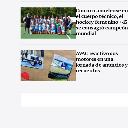
Con un cañuelense en
el cuerpo técnico, el
hockey femenino +45
se consagró campeón
mundial
AVAC reactivó sus
motores en una
jornada de anuncios y
recuerdos