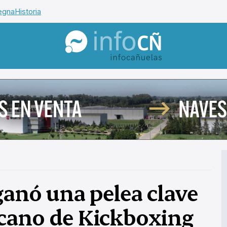
egna
Historia
InfoCañuelas
ganó una pelea clave
icano de Kickboxing