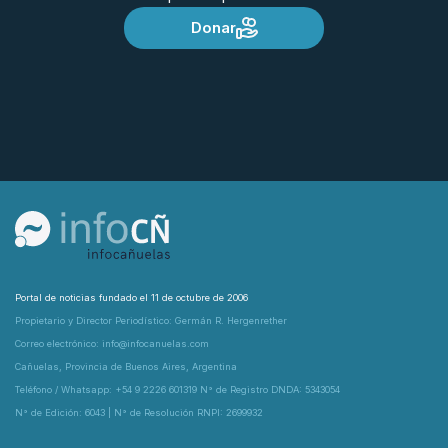
Donar
Portal de noticias fundado el 11 de octubre de 2006
Propietario y Director Periodístico: Germán R. Hergenrether
Correo electrónico: info@infocanuelas.com
Cañuelas, Provincia de Buenos Aires, Argentina
Teléfono / Whatsapp: +54 9 2226 601319 N° de Registro DNDA: 5343054
N° de Edición: 6043 | N° de Resolución RNPI: 2699932