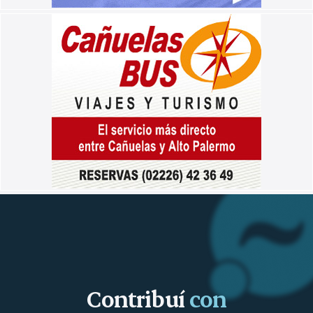
Contribuí
con