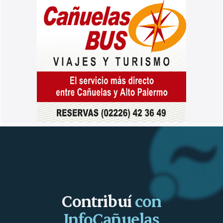
Contribuí
con
InfoCañuelas