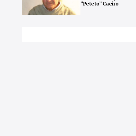
“Peteto” Caeiro