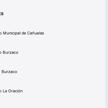
ES
o Municipal de Cañuelas
io Burzaco
io Burzaco
o La Oración