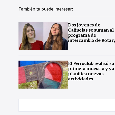
También te puede interesar:
Dos jóvenes de
Cañuelas se suman al
programa de
intercambio de Rotar
El Ferroclub realizó su
primera muestra y ya
planifica nuevas
actividades