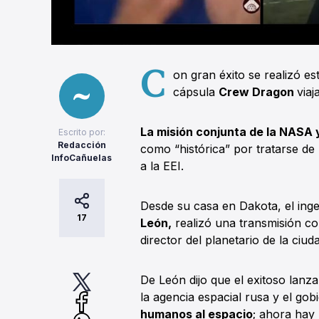
C
on gran éxito se realizó e
cápsula
Crew Dragon
viaj
La misión conjunta de la NASA
Escrito por:
Redacción
como “histórica” por tratarse de
InfoCañuelas
a la EEI.
Desde su casa en Dakota, el ing
17
León,
realizó una transmisión c
director del planetario de la ciud
De León dijo que el exitoso lanz
la agencia espacial rusa y el go
humanos al espacio
; ahora hay