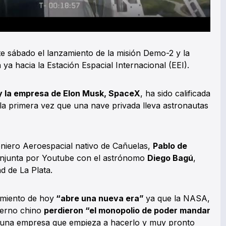
ste sábado el lanzamiento de la misión Demo-2 y la
a ya hacia la Estación Espacial Internacional (EEI).
 y la empresa de Elon Musk, SpaceX
, ha sido calificada
 la primera vez que una nave privada lleva astronautas
eniero Aeroespacial nativo de Cañuelas,
Pablo de
onjunta por Youtube con el astrónomo
Diego Bagú
,
ad de La Plata.
amiento de hoy
“abre una nueva era”
ya que la NASA,
bierno chino
perdieron “el monopolio de poder mandar
 una empresa que empieza a hacerlo y muy pronto