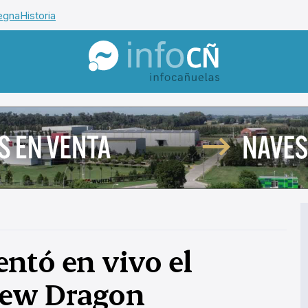
egna
Historia
InfoCañuelas
ntó en vivo el
rew Dragon