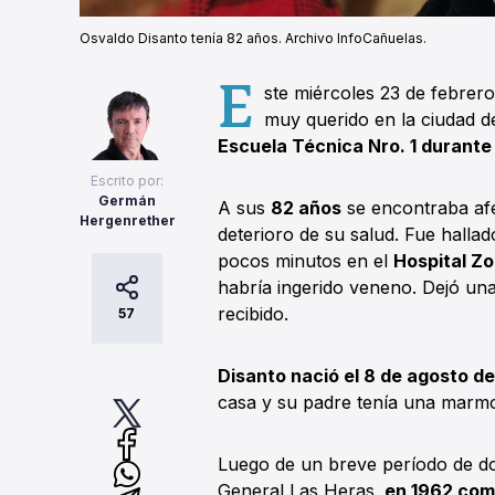
Osvaldo Disanto tenía 82 años. Archivo InfoCañuelas.
E
ste miércoles 23 de febrero
muy querido en la ciudad d
Escuela Técnica Nro. 1 durante 
Escrito por:
Germán
A sus
82 años
se encontraba afe
Hergenrether
deterioro de su salud. Fue hallado
pocos minutos en el
Hospital Zo
habría ingerido veneno. Dejó una
recibido.
57
Disanto nació el 8 de agosto d
casa y su padre tenía una marmo
Luego de un breve período de 
General Las Heras,
en 1962 come