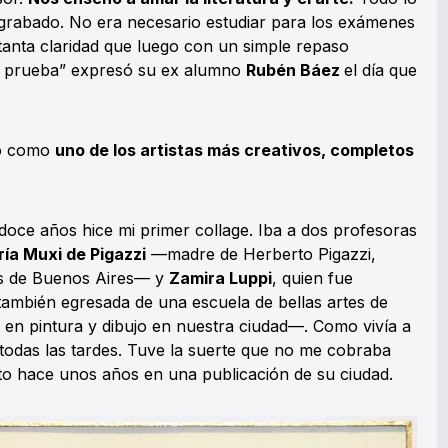
rabado. No era necesario estudiar para los exámenes
tanta claridad que luego con un simple repaso
la prueba” expresó su ex alumno
Rubén Báez
el día que
ado como
uno de los artistas más creativos, completos
 doce años hice mi primer collage. Iba a dos profesoras
ía Muxi de Pigazzi
—madre de Herberto Pigazzi,
es de Buenos Aires— y
Zamira Luppi
, quien fue
 también egresada de una escuela de bellas artes de
 en pintura y dibujo en nuestra ciudad—. Como vivía a
todas las tardes. Tuve la suerte que no me cobraba
to hace unos años en una publicación de su ciudad.