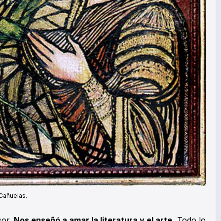
oCañuelas.
sor.
Nos enseñó a amar la literatura y el arte.
Todo lo