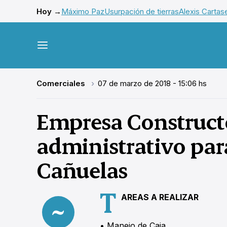
Hoy →
Máximo Paz
Usurpación de tierras
Alexis Cartas
Comerciales
07 de marzo de 2018 - 15:06 hs
Empresa Construct
administrativo par
Cañuelas
T
AREAS A REALIZAR
• Manejo de Caja