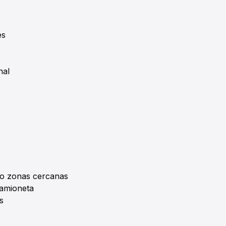
es
nal
 o zonas cercanas
Camioneta
s