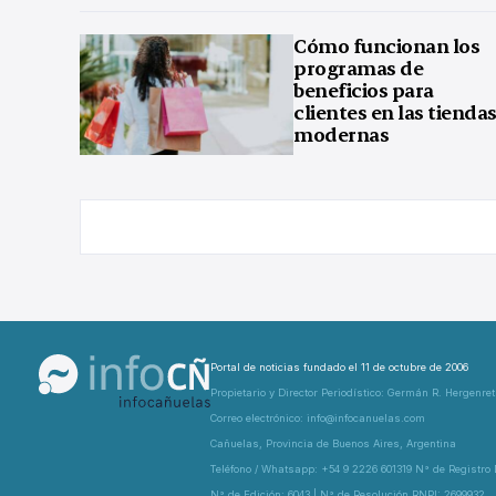
Cómo funcionan los
programas de
beneficios para
clientes en las tienda
modernas
Portal de noticias fundado el 11 de octubre de 2006
Propietario y Director Periodístico: Germán R. Hergenre
Correo electrónico: info@infocanuelas.com
Cañuelas, Provincia de Buenos Aires, Argentina
Teléfono / Whatsapp: +54 9 2226 601319 N° de Registro
N° de Edición: 6043 | N° de Resolución RNPI: 2699932