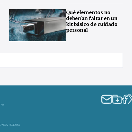
Qué elementos no
deberían faltar en un
kit básico de cuidado
s
personal
ther
 DNDA: 5343054