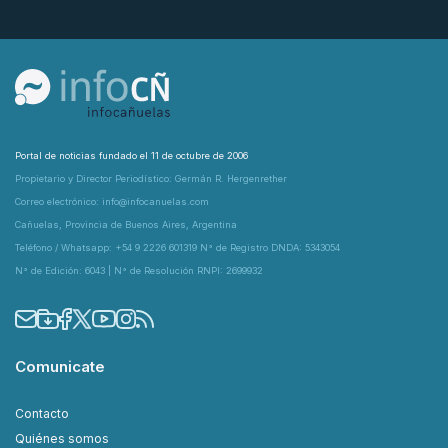
Portal de noticias fundado el 11 de octubre de 2006
Propietario y Director Periodístico: Germán R. Hergenrether
Correo electrónico: info@infocanuelas.com
Cañuelas, Provincia de Buenos Aires, Argentina
Teléfono / Whatsapp: +54 9 2226 601319 N° de Registro DNDA: 5343054
N° de Edición: 6043 | N° de Resolución RNPI: 2699932
Comunicate
Contacto
Quiénes somos