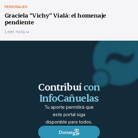
PERSONAJES
Graciela “Vichy” Vialá: el homenaje
pendiente
Leer nota
Contribuí
con
InfoCañuelas
Tu aporte permitirá que
este portal siga
disponible para todos.
Donar