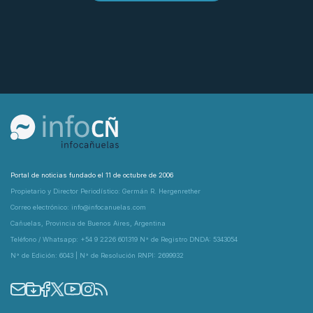
Portal de noticias fundado el 11 de octubre de 2006
Propietario y Director Periodístico: Germán R. Hergenrether
Correo electrónico: info@infocanuelas.com
Cañuelas, Provincia de Buenos Aires, Argentina
Teléfono / Whatsapp: +54 9 2226 601319 N° de Registro DNDA: 5343054
N° de Edición: 6043 | N° de Resolución RNPI: 2699932