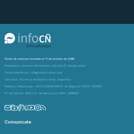
Portal de noticias fundado el 11 de octubre de 2006
Propietario y Director Periodístico: Germán R. Hergenrether
Correo electrónico: info@infocanuelas.com
Cañuelas, Provincia de Buenos Aires, Argentina
Teléfono / Whatsapp: +54 9 2226 601319 N° de Registro DNDA: 5343054
N° de Edición: 6043 | N° de Resolución RNPI: 2699932
Comunicate