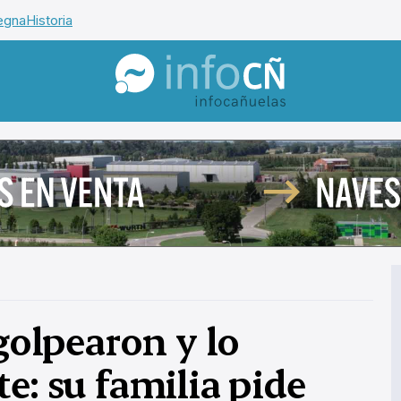
egna
Historia
InfoCañuelas
 golpearon y lo
e: su familia pide