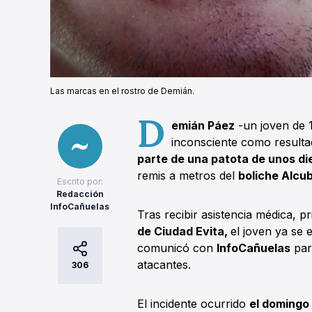
Las marcas en el rostro de Demián.
D
emián Páez
-un joven de 
inconsciente como result
parte de una patota de unos di
remis a metros del
boliche Alcu
Escrito por:
Redacción
InfoCañuelas
Tras recibir asistencia médica, p
de Ciudad Evita,
el joven ya se
comunicó con
InfoCañuelas
para
atacantes.
306
El incidente ocurrido
el domingo 