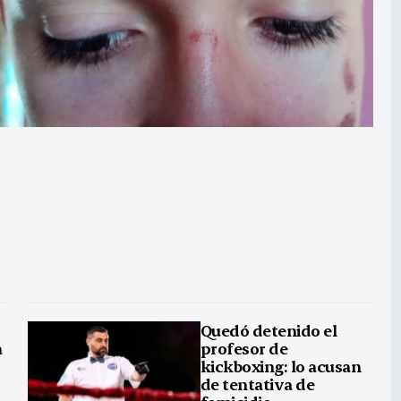
Quedó detenido el
a
profesor de
kickboxing: lo acusan
de tentativa de