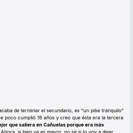
acaba de terminar el secundario, es “un pibe tranquilo”
e poco cumplió 18 años y creo que ésta era la tercera
ejor que saliera en Cañuelas porque era más
Ahora, si bien ya es mayor, no sé si lo voy a dejar