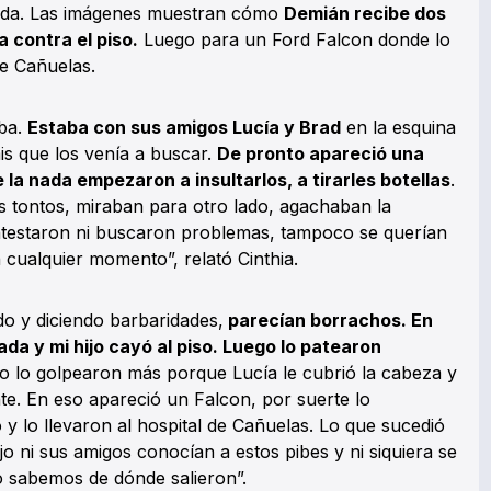
ada. Las imágenes muestran cómo
Demián recibe dos
 contra el piso.
Luego para un Ford Falcon donde lo
de Cañuelas.
uba.
Estaba con sus amigos Lucía y Brad
en la esquina
s que los venía a buscar.
De pronto apareció una
 la nada empezaron a insultarlos, a tirarles botellas
.
os tontos, miraban para otro lado, agachaban la
estaron ni buscaron problemas, tampoco se querían
n cualquier momento”, relató Cinthia.
do y diciendo barbaridades,
parecían borrachos. En
a y mi hijo cayó al piso. Luego lo patearon
 lo golpearon más porque Lucía le cubrió la cabeza y
. En eso apareció un Falcon, por suerte lo
 y lo llevaron al hospital de Cañuelas. Lo que sucedió
jo ni sus amigos conocían a estos pibes y ni siquiera se
o sabemos de dónde salieron”.