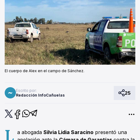
El cuerpo de Alex en el campo de Sánchez.
Escrito por:
25
Redacción InfoCañuelas
L
a abogada
Silvia Lidia Saracino
presentó una
apelación ante la
Cámara de Garantías
contra la