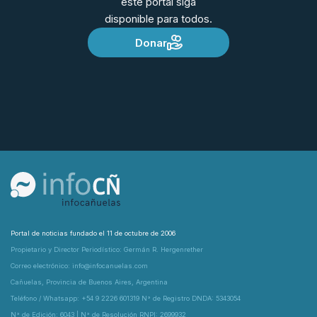
este portal siga
disponible para todos.
Donar
Portal de noticias fundado el 11 de octubre de 2006
Propietario y Director Periodístico: Germán R. Hergenrether
Correo electrónico: info@infocanuelas.com
Cañuelas, Provincia de Buenos Aires, Argentina
Teléfono / Whatsapp: +54 9 2226 601319 N° de Registro DNDA: 5343054
N° de Edición: 6043 | N° de Resolución RNPI: 2699932