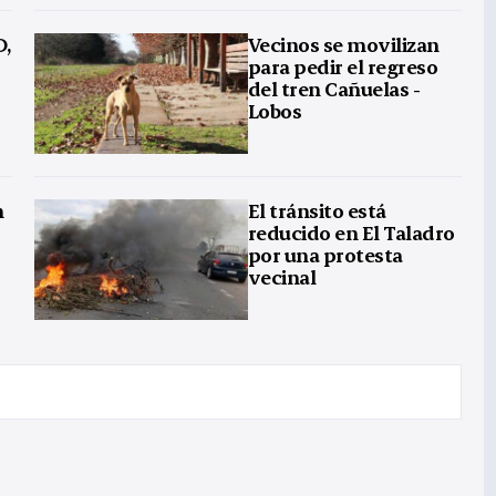
D,
Vecinos se movilizan
para pedir el regreso
del tren Cañuelas -
Lobos
n
El tránsito está
reducido en El Taladro
por una protesta
vecinal