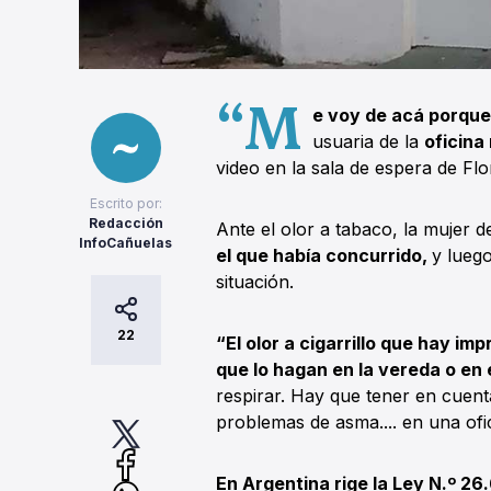
“M
e voy de acá porque
usuaria de la
oficina
video en la sala de espera de Flor
Escrito por:
Redacción
Ante el olor a tabaco, la mujer de
InfoCañuelas
el que había concurrido,
y lueg
situación.
22
“El olor a cigarrillo que hay im
que lo hagan en la vereda o en 
respirar. Hay que tener en cuen
problemas de asma.... en una ofic
En Argentina rige la Ley N.º 26