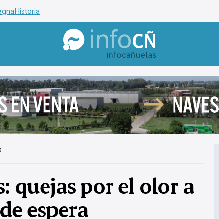
egna
Historia
InfoCañuelas
s
: quejas por el olor a
a de espera