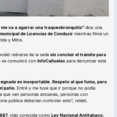
 me va a agarrar una traqueobronquitis”
dice una
 municipal de Licencias de Conducir
mientras filma un
ida y Mitre.
cidió retirarse de la sede
sin concluir el trámite para
o se comunicó con
InfoCañuelas
para denunciar esta
pregnado es insoportable.
Respeto al que fuma, pero
el patio.
Entré y me tuve que ir porque no podía
ta que van personas ancianas, personas con
ina pública deberían controlar esto”, relató.
.687,
más conocida como
Ley Nacional Antitabaco,