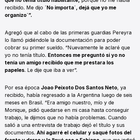
recibido. Me dijo
´No importa´, dejá que yo me
organizo´”.
Agregó que al cabo de las primeras guardias Pereyra
lo llamó pidiéndole la documentación para poder
cobrar su primer sueldo. “Nuevamente le aclaré que
yo no tenía título.
Entonces me preguntó si yo no
tenía un amigo recibido que me prestara los
papeles
. Le dije que iba a ver”.
Por esa época
Joao Peixoto Dos Santos Neto
, ya
recibido, había regresado a la Argentina luego de seis
meses en Brasil. “Era amigo nuestro, mío y de
Monique, pidió quedarse en mi casa hasta conseguir
trabajo, le dijimos que no había problemas. Cuando
salió a una entrevista de trabajo dejó el título y sus
documentos.
Ahí agarré el celular y saqué fotos del
frente y dorso y le llevé eso a Fabiana,
que me indicó