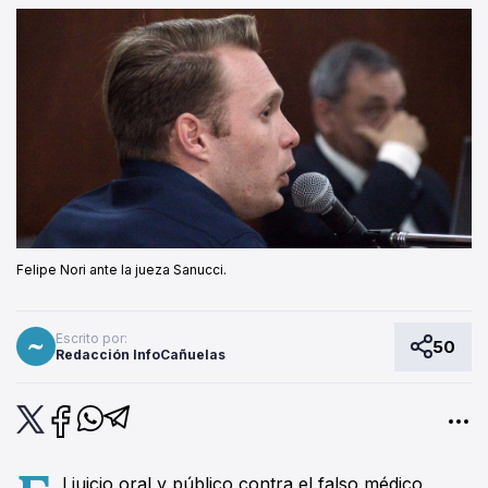
Felipe Nori ante la jueza Sanucci.
Escrito por:
50
Redacción InfoCañuelas
l juicio oral y público contra el falso médico