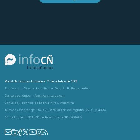
Portal de noticias fundado el 11 de octubre de 2006
Propietario y Director Periodístico: Germán R. Hergenrether
Correo electrónico: info@infocanuelas.com
Cañuelas, Provincia de Buenos Aires, Argentina
Teléfono / Whatsapp: +54 9 2226 601319 N° de Registro DNDA: 5343054
N° de Edición: 6043 | N° de Resolución RNPI: 2699932