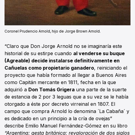
Coronel Prudencio Arnold, hijo de Jorge Brown Arnold.
“Claro que Don Jorge Arnold no se imaginaría este
historial de su estirpe cuando
al venderse su buque
(Agreable) decide instalarse definitivamente en
Cañuelas como propietario ganadero
, reiniciando el
proyecto que había formado al llegar a Buenos Aires
como Capitán mercante en 1811, fecha en la que
adquirió a
Don Tomás Grigera
una parte de la suerte
de estancia de 2 por 3 leguas que a su vez se le había
otorgado a éste por decreto virreinal en 1807. El
campo que compra Arnold lo denomina ´La Cabaña´ y
es dedicado en un principio a la cría de ovejas”
describe Emilio Manuel Fernández-Gómez en su libro
“Argentina: gesta británica: revaloración de dos siglos