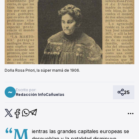
Doña Rosa Priori, la súper mamá de 1906.
Escrito por:
25
Redacción InfoCañuelas
“M
ientras las grandes capitales europeas se
despueblan y la natalidad disminuye